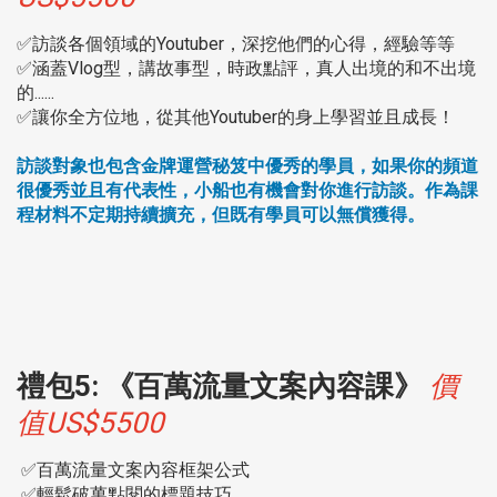
✅訪談各個領域的Youtuber，深挖他們的心得，經驗等等
✅涵蓋Vlog型，講故事型，時政點評，真人出境的和不出境
的......
✅讓你全方位地，從其他Youtuber的身上學習並且成長！
訪談對象也包含金牌運營秘笈中優秀的學員，
如果你的頻道
很優秀並且有代表性，小船也有機會對你進行訪談 。
作為課
程材料不定期持續擴充，但既有學員可以無償獲得。
禮包5: 《百萬流量文案內容課》
價
值US$5500
✅百萬流量文案內容框架公式
✅輕鬆破萬點閱的標題技巧