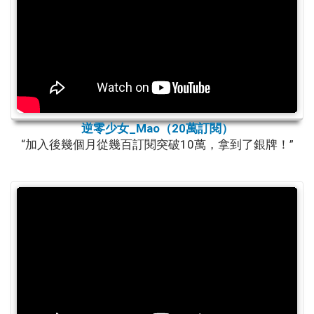
逆零少女_Mao（20萬訂閱）
“加入後幾個月從幾百訂閱突破10萬，拿到了銀牌！”