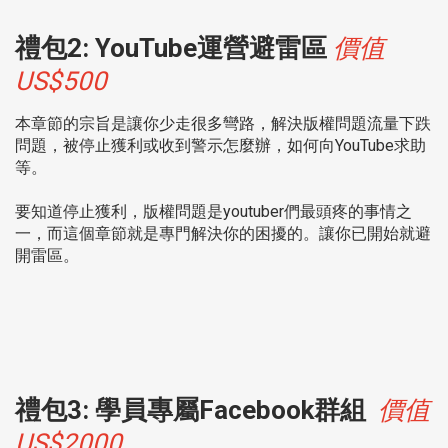
禮包2: YouTube運營避雷區
價值
US$500
本章節的宗旨是讓你少走很多彎路，
解決版權問題流量下跌
問題，
被停止獲利或收到警示怎麼辦，
如何向YouTube求助
等。
要知道停止獲利，版權問題是youtuber們最頭疼的事情之
一，而這個章節就是專門解決你的困擾的。讓你已開始就避
開雷區。
禮包3: 學員專屬Facebook群組
價值
US$2000