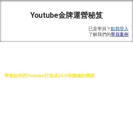
Youtube金牌運營秘笈
已是學員？
點我登入
了解我們的
學員案例
學會如何把Youtube打造成24小時賺錢的機器
YOUTUBE
金牌運營秘笈
已超過6500名學員
​海量真實成功案例
​教學從0開始，新手也能一步步走向成功